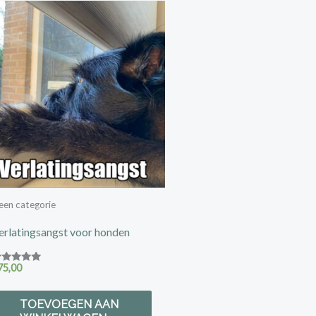
een categorie
erlatingsangst voor honden
75,00
ewaardeerd
.00
t 5
TOEVOEGEN AAN