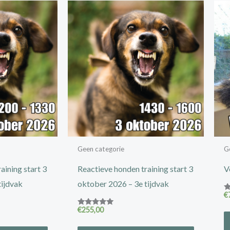
Geen categorie
G
aining start 3
Reactieve honden training start 3
V
tijdvak
oktober 2026 – 3e tijdvak
€
G
5
€
255,00
ui
Gewaardeerd
5.00
uit 5