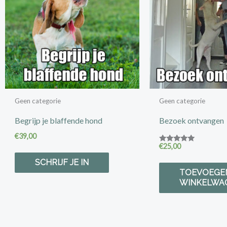
Geen categorie
Geen categorie
Begrijp je blaffende hond
Bezoek ontvangen
€
39,00
€
25,00
Gewaardeerd
5.00
SCHRIJF JE IN
uit 5
TOEVOEGE
WINKELWA