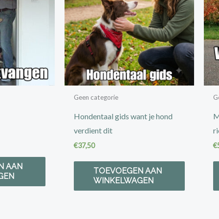
Geen categorie
G
Hondentaal gids want je hond
M
verdient dit
r
€
37,50
€
N AAN
TOEVOEGEN AAN
GEN
WINKELWAGEN