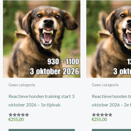
Geen categorie
Geen categorie
Reactieve honden training start 3
Reactieve honden tr
oktober 2026 – 1e tijdvak
oktober 2026 – 2e 
€
255,00
€
255,00
Gewaardeerd
Gewaardeer
5.00
d
uit 5
4.94